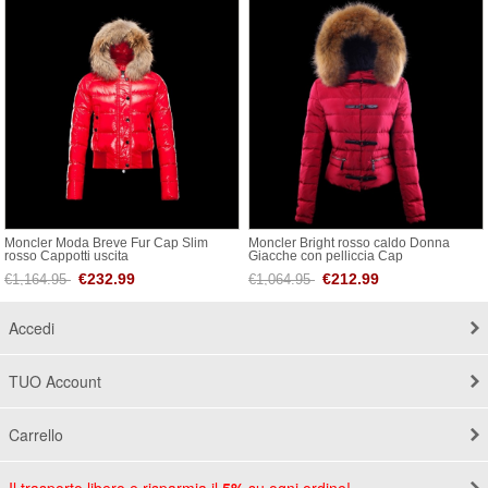
Moncler Moda Breve Fur Cap Slim
Moncler Bright rosso caldo Donna
rosso Cappotti uscita
Giacche con pelliccia Cap
€232.99
€212.99
€1,164.95
€1,064.95
Accedi
TUO Account
Carrello
Il trasporto libero e risparmia il
5%
su ogni ordine!