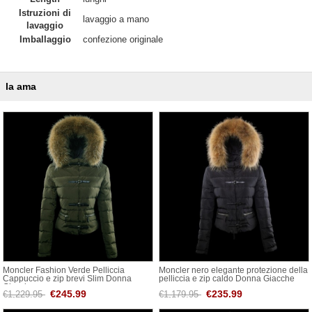
Istruzioni di
lavaggio a mano
lavaggio
Imballaggio
confezione originale
la ama
Moncler Fashion Verde Pelliccia
Moncler nero elegante protezione della
Cappuccio e zip brevi Slim Donna
pelliccia e zip caldo Donna Giacche
Giacche
€245.99
€235.99
€1,229.95
€1,179.95