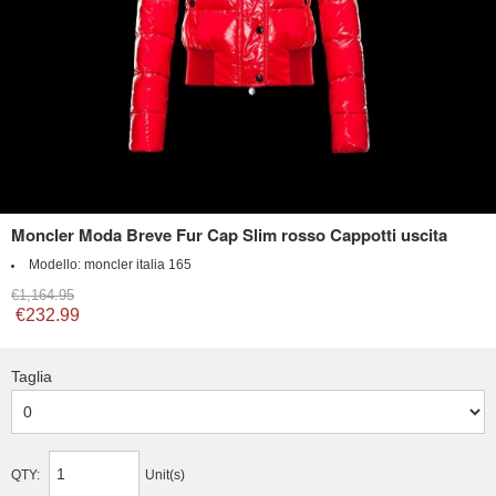
Moncler Moda Breve Fur Cap Slim rosso Cappotti uscita
Modello:
moncler italia 165
€1,164.95
€232.99
Taglia
QTY:
Unit(s)