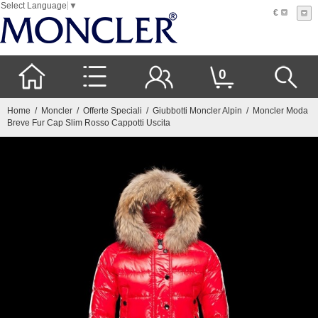
Select Language
▼
€
0
Home
/
Moncler
/
Offerte Speciali
/
Giubbotti Moncler Alpin
/ Moncler Moda
Breve Fur Cap Slim Rosso Cappotti Uscita