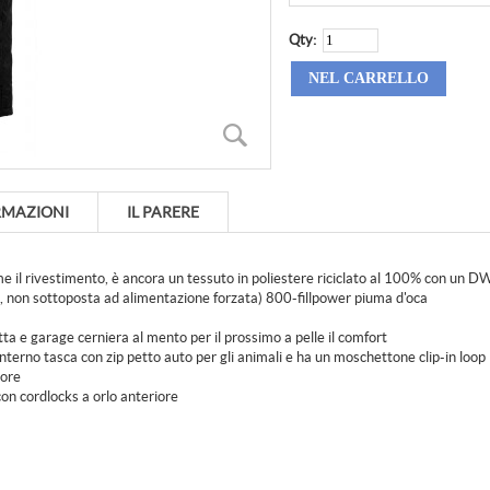
Qty:
RMAZIONI
IL PARERE
me il rivestimento, è ancora un tessuto in poliestere riciclato al 100% con un DW
to, non sottoposta ad alimentazione forzata) 800-fillpower piuma d'oca
ta e garage cerniera al mento per il prossimo a pelle il comfort
terno tasca con zip petto auto per gli animali e ha un moschettone clip-in loop
lore
con cordlocks a orlo anteriore