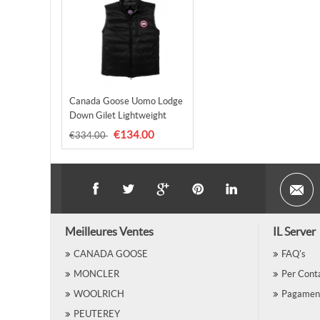
Canada Goose Uomo Lodge
Down Gilet Lightweight
5058M Nero/Graphite
€134.00
€334.00
Meilleures Ventes
IL Server
CANADA GOOSE
FAQ's
MONCLER
Per Conta
WOOLRICH
Pagamen
PEUTEREY