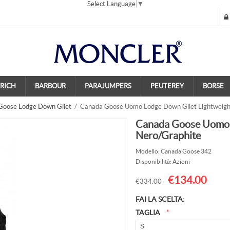
Select Language
▼
RICH
BARBOUR
PARAJUMPERS
PEUTEREY
BORSE
Goose Lodge Down Gilet
/ Canada Goose Uomo Lodge Down Gilet Lightweig
Canada Goose Uomo 
Nero/Graphite
Modello: Canada Goose 342
Disponibilità: Azioni
€134.00
€334.00
FAI LA SCELTA:
TAGLIA
*