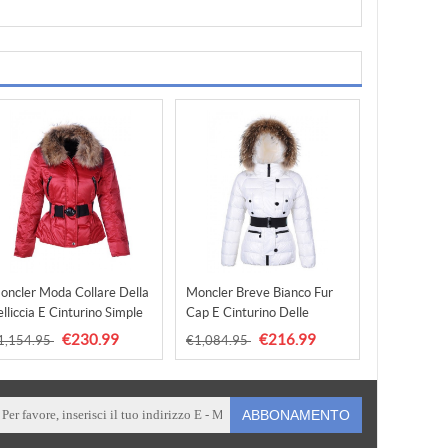
oncler Moda Collare Della
Moncler Breve Bianco Fur
lliccia E Cinturino Simple
Cap E Cinturino Delle
osso Cappotti Uscita
Donna Di Modo Cappotti
€230.99
€216.99
1,154.95
€1,084.95
Outlet
ABBONAMENTO