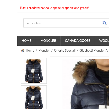
Tutti i prodotti hanno le spese di spedizione gratis!
HOME
MONCLER
CANADA GOOSE
WOOL
Home
/
Moncler
/
Offerte Speciali
/
Giubbotti Moncler A