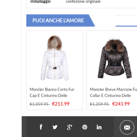
Imballaggio
confezione originale
PUOI ANCHE L'AMORE
Moncler Bianco Corto Fur
Moncler Breve Marrone Fu
Cap E Cinturino Delle
Collar E Cinturino Delle
Donna Di Modo Cappotti
Donna Di Modo Cappotti
€211.99
€241.99
€1,059.95
€1,209.95
Outlet
Outlet