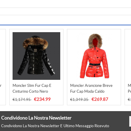
r
Moncler Slim Fur Cap E
Moncler Arancione Breve
M
Cinturino Corto Nero
Fur Cap Moda Caldo
Pe
Cappotti Uscita
Cappotti Uscita
R
€234.99
€269.87
€1,174.95
€1,349.35
€
Condividono La Nostra Newsletter
Condividono La Nostra Newsletter E Ultimo Messaggio Ricevuto