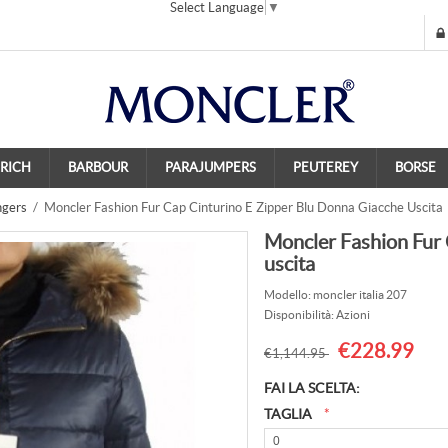
Select Language
▼
RICH
BARBOUR
PARAJUMPERS
PEUTEREY
BORSE
ngers
/ Moncler Fashion Fur Cap Cinturino E Zipper Blu Donna Giacche Uscita
Moncler Fashion Fur 
uscita
Modello: moncler italia 207
Disponibilità: Azioni
€228.99
€1,144.95
FAI LA SCELTA:
TAGLIA
*