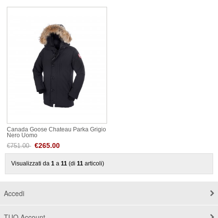
Canada Goose Chateau Parka Grigio
Nero Uomo
€265.00
€751.00
Visualizzati da
1
a
11
(di
11
articoli)
Accedi
TUO Account