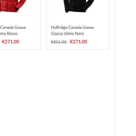
 Canada Goose
HyBridge Canada Goose
omo Rosso
Giacca Uomo Nero
€271.00
€271.00
€801.00