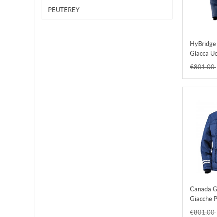
PEUTEREY
HyBridge
Giacca Uo
€801.00
Canada G
Giacche P
€801.00