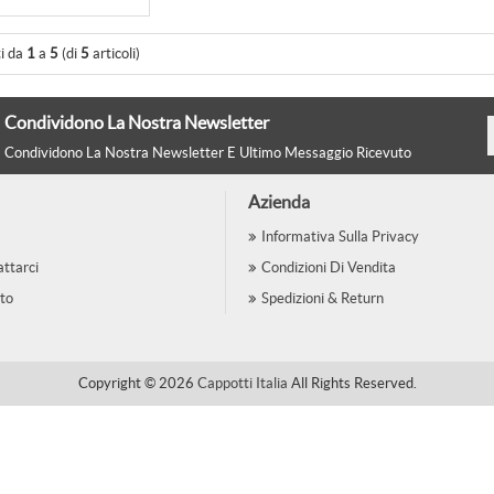
ti da
1
a
5
(di
5
articoli)
Condividono La Nostra Newsletter
Condividono La Nostra Newsletter E Ultimo Messaggio Ricevuto
Azienda
Informativa Sulla Privacy
ttarci
Condizioni Di Vendita
to
Spedizioni & Return
Copyright © 2026
Cappotti Italia
All Rights Reserved.