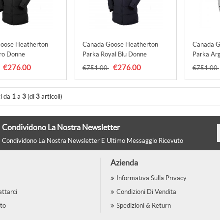
oose Heatherton
Canada Goose Heatherton
Canada G
ro Donne
Parka Royal Blu Donne
Parka Ar
€276.00
€276.00
€751.00
€751.00
ti da
1
a
3
(di
3
articoli)
Condividono La Nostra Newsletter
Condividono La Nostra Newsletter E Ultimo Messaggio Ricevuto
Azienda
Informativa Sulla Privacy
ttarci
Condizioni Di Vendita
to
Spedizioni & Return