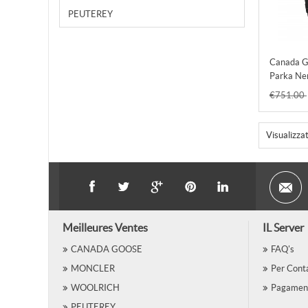
PEUTEREY
Canada G
Parka Ne
€751.00
Visualizza
Meilleures Ventes
IL Server
CANADA GOOSE
FAQ's
MONCLER
Per Conta
WOOLRICH
Pagamen
PEUTEREY